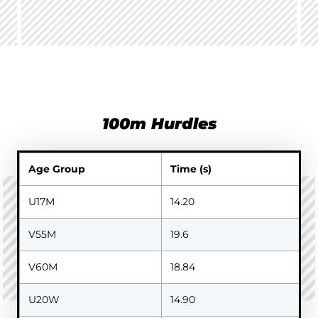
100m Hurdles
Age Group
Time (s)
A
U17M
14.20
R
V55M
19.6
F
V60M
18.84
F
U20W
14.90
A