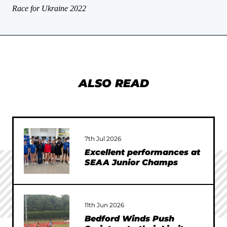
est laborum.
velit esse cillum dolore eu fugiat nulla pariatur.
Race for Ukraine 2022
Excepteur sint occaecat cupidatat non proident,
sunt in culpa qui officia deserunt mollit anim id
est laborum.
ALSO READ
7th Jul 2026
Excellent performances at
SEAA Junior Champs
11th Jun 2026
Bedford Winds Push